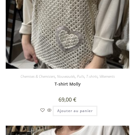
Chemises & Chemisiers
,
Nouveautés
,
Pulls
,
T-shirts
,
Vêtements
T-shirt Molly
69,00
€
Ajouter au panier