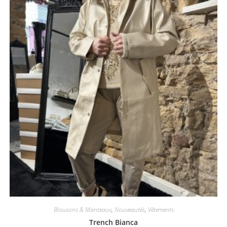
Blousons & Manteaux
,
Nouveautés
,
Vêtements
Trench Bianca