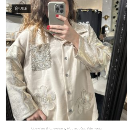
ÉPUISÉ
Chemises & Chemisiers
,
Nouveautés
,
Vêtements