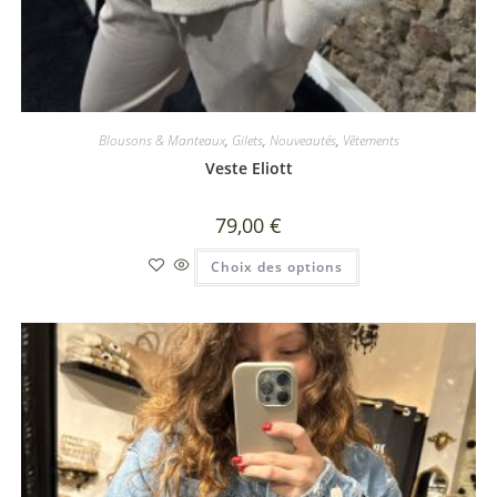
Blousons & Manteaux
,
Gilets
,
Nouveautés
,
Vêtements
Veste Eliott
79,00
€
Choix des options