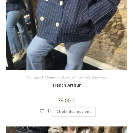
Blousons & Manteaux
,
Gilets
,
Nouveautés
,
Vêtements
Trench Arthur
79,00
€
Choix des options