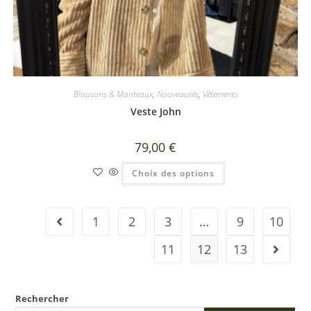
Blousons & Manteaux
,
Nouveautés
,
Vêtements
Veste John
79,00
€
Choix des options
1
2
3
…
9
10
11
12
13
Rechercher