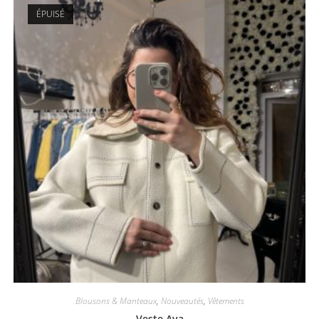
ÉPUISÉ
Blousons & Manteaux
,
Nouveautés
,
Vêtements
Veste Ava