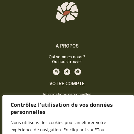
A PROPOS
Qui sommes-nous ?
Où nous trouver
VOTRE COMPTE
Informations personnelles
Mes commandes
Contrôlez l'utilisation de vos données
Ma wishlist
personnelles
INFORMATIONS
Nous utilisons des cookies pour améliorer votre
Mentions légales
expérience de navigation. En cliquant sur "Tout
CGV