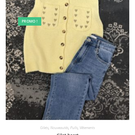
PROMO !
Gilets
,
Nouveautés
,
Pulls
,
Vêtements