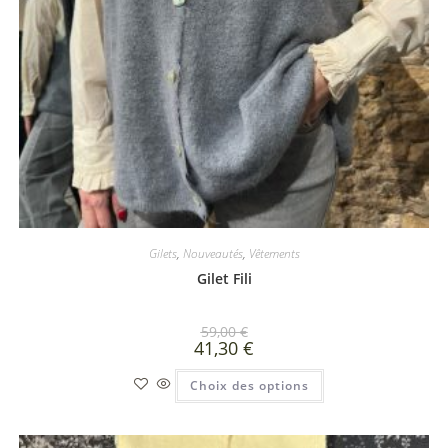
Gilets
,
Nouveautés
,
Vêtements
Gilet Fili
59,00
€
41,30
€
Choix des options