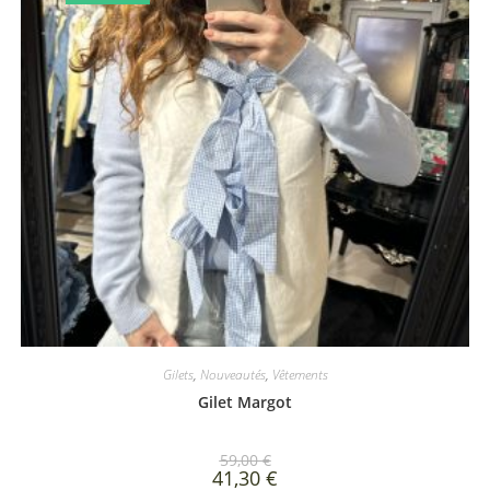
Gilets
,
Nouveautés
,
Vêtements
Gilet Margot
59,00
€
41,30
€