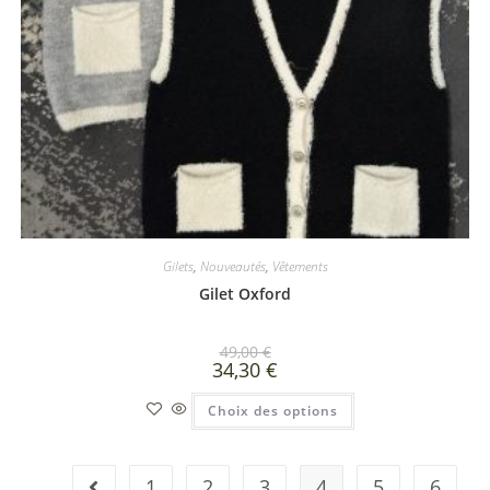
Gilets
,
Nouveautés
,
Vêtements
Gilet Oxford
49,00
€
34,30
€
Choix des options
1
2
3
4
5
6