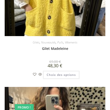
Gilets
,
Nouveautés
,
Pulls
,
Vêtements
Gilet Madeleine
69,00
€
48,30
€
Choix des options
PROMO !