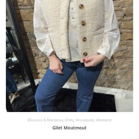
Blousons & Manteaux
,
Gilets
,
Nouveautés
,
Vêtements
Gilet Moutmout