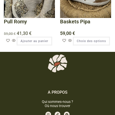
Pull Romy
Baskets Pipa
41,30
€
59,00
€
59,00
€
Ajouter au panier
Choix des options
A PROPOS
Qui sommes-nous ?
Où nous trouver