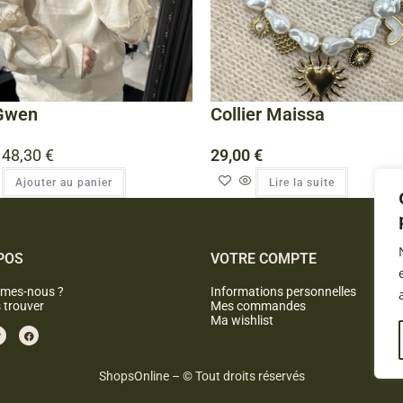
 Gwen
Collier Maissa
48,30
€
29,00
€
Ajouter au panier
Lire la suite
POS
VOTRE COMPTE
mes-nous ?
Informations personnelles
 trouver
Mes commandes
Ma wishlist
ShopsOnline – © Tout droits réservés