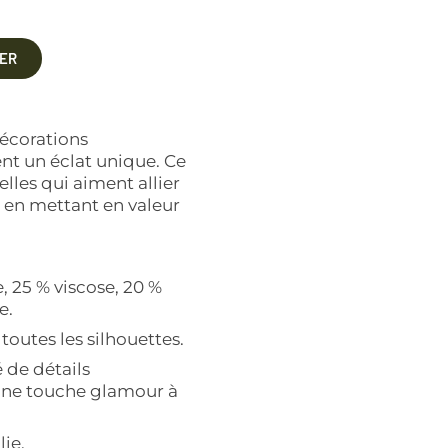
IER
décorations
ent un éclat unique. Ce
lles qui aiment allier
t en mettant en valeur
, 25 % viscose, 20 %
e.
outes les silhouettes.
de détails
 une touche glamour à
ie.