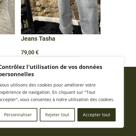
Jeans Tasha
79,00
€
Choix des options
Contrôlez l'utilisation de vos données
personnelles
Nous utilisons des cookies pour améliorer votre
INFORMATIONS
expérience de navigation. En cliquant sur "Tout
Mentions légales
accepter", vous consentez à notre utilisation des cookies.
CGV
Gestion des retours
Gestion des cookies
Personnaliser
Rejeter tout
Accepter tout