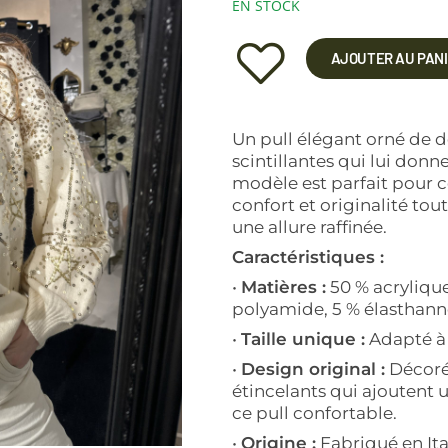
EN STOCK
AJOUTER AU PAN
Un pull élégant orné de 
scintillantes qui lui donn
modèle est parfait pour ce
confort et originalité tou
une allure raffinée.
Caractéristiques :
•
Matières :
50 % acrylique
polyamide, 5 % élasthann
•
Taille unique :
Adapté à t
•
Design original :
Décoré 
étincelants qui ajoutent
ce pull confortable.
•
Origine :
Fabriqué en Ital