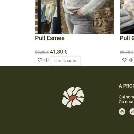
Pull Esmee
Pull
41,30
€
59,00
€
69,00
€
Lire la suite
A PRO
Qui som
Où nous